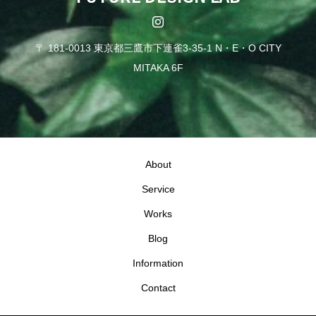
〒 181-0013 東京都三鷹市下連雀3-35-1 N・E・O CITY
MITAKA 6F
About
Service
Works
Blog
Information
Contact