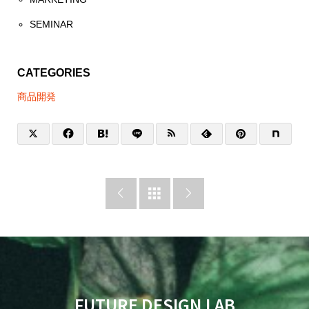
SEMINAR
CATEGORIES
商品開発



FUTURE DESIGN LAB