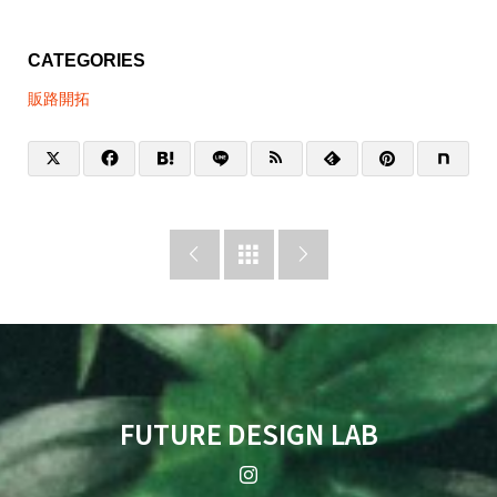
CATEGORIES
販路開拓



FUTURE DESIGN LAB